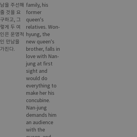
남을 주선해
family, his
줄 것을 요
former
구하고, 그
queen's
렇게 두 여
relatives. Won-
인은 운명적
hyung, the
인 만남을
new queen's
가진다.
brother, falls in
love with Nan-
jung at first
sight and
would do
everything to
make her his
concubine.
Nan-jung
demands him
an audience
with the
queen, and