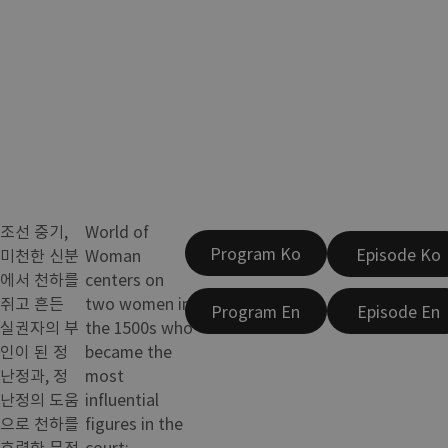
조선 중기,
World of
Program Ko
Episode Ko
미천한 신분
Woman
에서 천하를
centers on
쥐고 흔든
two women in
Program En
Episode En
실권자의 부
the 1500s who
인이 된 정
became the
난정과, 정
most
난정의 도움
influential
으로 천하를
figures in the
호령한 문정
court: