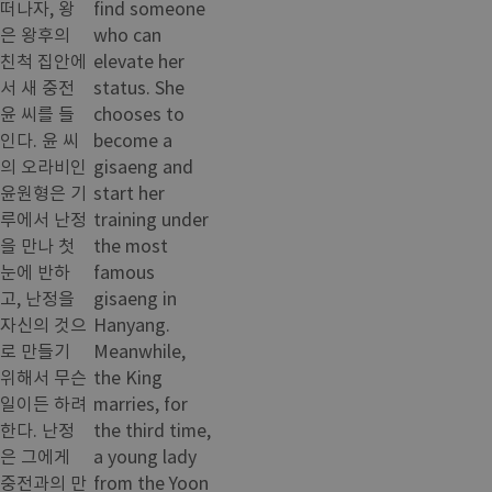
떠나자, 왕
find someone
은 왕후의
who can
친척 집안에
elevate her
서 새 중전
status. She
윤 씨를 들
chooses to
인다. 윤 씨
become a
의 오라비인
gisaeng and
윤원형은 기
start her
루에서 난정
training under
을 만나 첫
the most
눈에 반하
famous
고, 난정을
gisaeng in
자신의 것으
Hanyang.
로 만들기
Meanwhile,
위해서 무슨
the King
일이든 하려
marries, for
한다. 난정
the third time,
은 그에게
a young lady
중전과의 만
from the Yoon