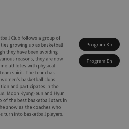
tball Club follows a group of
Program Ko
ities growing up as basketball
gh they have been avoiding
 various reasons, they are now
Program En
me athletes with physical
team spirit. The team has
 women's basketball clubs
tion and participates in the
ue. Moon Kyung-eun and Hyun
 of the best basketball stars in
 the show as the coaches who
s turn into basketball players.