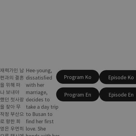
재력가인 남
Hee-young,
Program Ko
Episode Ko
편과의 결혼
dissatisfied
을 위해 떠
with her
나 보내야
marriage,
Program En
Episode En
했던 첫사랑
decides to
을 찾아 무
take a day trip
작정 부산으
to Busan to
로 향한 희
find her first
영은 우연히
love. She
오른 택시에
bonds with her