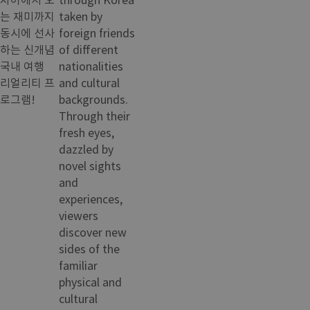
는 재미까지
taken by
동시에 선사
foreign friends
하는 신개념
of different
국내 여행
nationalities
리얼리티 프
and cultural
로그램!
backgrounds.
Through their
fresh eyes,
dazzled by
novel sights
and
experiences,
viewers
discover new
sides of the
familiar
physical and
cultural