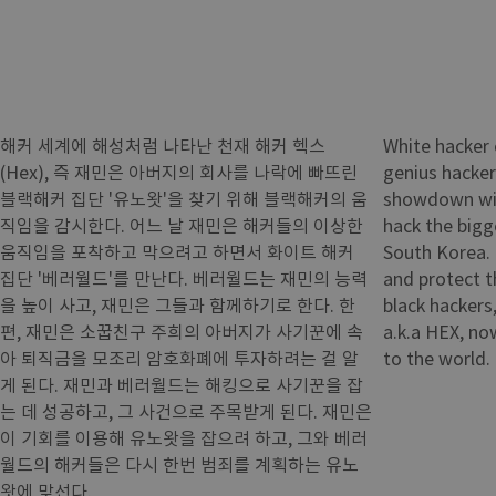
해커 세계에 해성처럼 나타난 천재 해커 헥스
White hacker 
(Hex), 즉 재민은 아버지의 회사를 나락에 빠뜨린
genius hacker
블랙해커 집단 '유노왓'을 찾기 위해 블랙해커의 움
showdown wit
직임을 감시한다. 어느 날 재민은 해커들의 이상한
hack the bigg
움직임을 포착하고 막으려고 하면서 화이트 해커
South Korea. 
집단 '베러월드'를 만난다. 베러월드는 재민의 능력
and protect th
을 높이 사고, 재민은 그들과 함께하기로 한다. 한
black hackers
편, 재민은 소꿉친구 주희의 아버지가 사기꾼에 속
a.k.a HEX, no
아 퇴직금을 모조리 암호화폐에 투자하려는 걸 알
to the world.
게 된다. 재민과 베러월드는 해킹으로 사기꾼을 잡
는 데 성공하고, 그 사건으로 주목받게 된다. 재민은
이 기회를 이용해 유노왓을 잡으려 하고, 그와 베러
월드의 해커들은 다시 한번 범죄를 계획하는 유노
왓에 맞선다.