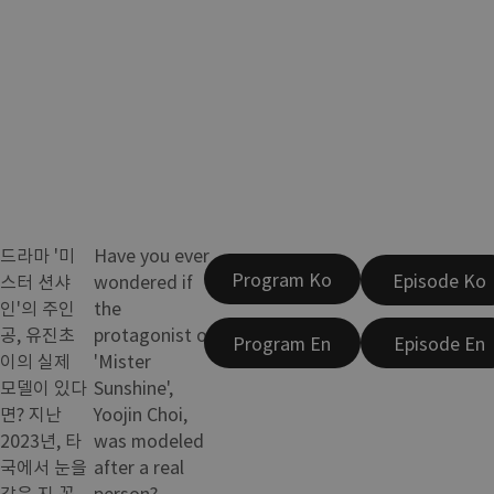
드라마 '미
Have you ever
Program Ko
Episode Ko
스터 션샤
wondered if
인'의 주인
the
공, 유진초
protagonist of
Program En
Episode En
이의 실제
'Mister
모델이 있다
Sunshine',
면? 지난
Yoojin Choi,
2023년, 타
was modeled
국에서 눈을
after a real
감은 지 꼭
person?