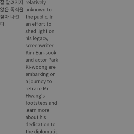
잘 알려지지
relatively
않은 족적을
unknown to
찾아 나선
the public. In
다.
an effort to
shed light on
his legacy,
screenwriter
Kim Eun-sook
and actor Park
Ki-woong are
embarking on
a journey to
retrace Mr.
Hwang's
footsteps and
learn more
about his
dedication to
the diplomatic