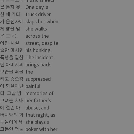
를 듣지 못
One day, a
한 채 가다
truck driver
가 운전사에
slaps her when
게 뺨을 맞
she walks
은 그녀는
across the
어린 시절
street, despite
술만 마시면
his honking.
폭행을 일삼
The incident
던 아버지의
brings back
모습을 떠올
the
리고 증오감
suppressed
이 되살아난
painful
다. 그날 밤
memories of
그녀는 치매
her father’s
에 걸린 아
abuse, and
버지와의 화
that night, as
투놀이에서
she plays a
그동안 억눌
poker with her