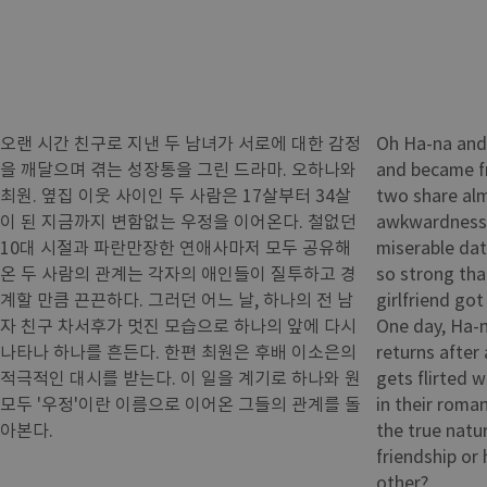
오랜 시간 친구로 지낸 두 남녀가 서로에 대한 감정
Oh Ha-na and
을 깨달으며 겪는 성장통을 그린 드라마. 오하나와
and became fr
최원. 옆집 이웃 사이인 두 사람은 17살부터 34살
two share alm
이 된 지금까지 변함없는 우정을 이어온다. 철없던
awkwardness i
10대 시절과 파란만장한 연애사마저 모두 공유해
miserable dat
온 두 사람의 관계는 각자의 애인들이 질투하고 경
so strong tha
계할 만큼 끈끈하다. 그러던 어느 날, 하나의 전 남
girlfriend got
자 친구 차서후가 멋진 모습으로 하나의 앞에 다시
One day, Ha-n
나타나 하나를 흔든다. 한편 최원은 후배 이소은의
returns after
적극적인 대시를 받는다. 이 일을 계기로 하나와 원
gets flirted 
모두 '우정'이란 이름으로 이어온 그들의 관계를 돌
in their roman
아본다.
the true nature
friendship or
other?