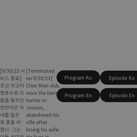
[9/30/23 서
[Terminated
Program Ko
Episode Ko
비스 종료]
on 9/30/23]
조선 최고의
Chun Man-duk,
명포수로 이
once the best
Program En
Episode En
름을 떨치던
hunter in
천만덕은 아
Joseon,
내를 잃은
abandoned his
후 총을 버
rifle after
렸다. 그는
losing his wife.
아들 석이와
He lives in