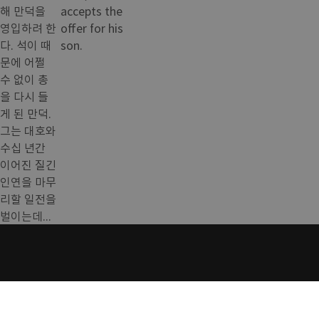
해 만덕을
accepts the
영입하려 한
offer for his
다. 석이 때
son.
문에 어쩔
수 없이 총
을 다시 들
게 된 만덕.
그는 대호와
수십 년간
이어진 질긴
인연을 마무
리할 일전을
벌이는데...