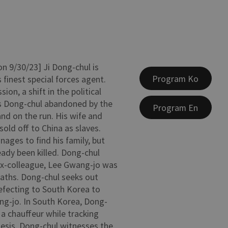
n 9/30/23] Ji Dong-chul is
Program Ko
 finest special forces agent.
sion, a shift in the political
s Dong-chul abandoned by the
Program En
d on the run. His wife and
sold off to China as slaves.
ages to find his family, but
eady been killed. Dong-chul
ex-colleague, Lee Gwang-jo was
aths. Dong-chul seeks out
efecting to South Korea to
g-jo. In South Korea, Dong-
 a chauffeur while tracking
esis. Dong-chul witnesses the