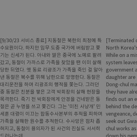
[9/30/23 서비스 종료] 지동철은 북한의 최정예 특
[Terminated o
수요원이다. 하지만 임무 도중 국가에 버림받고 쫓
North Korea’s
기는 신세가 된다. 아내와 딸은 중국에 노예로 팔려
While on a mis
갔고, 동철이 가까스로 가족을 찾았을 땐 이미 살해
system leave
당한 뒤였다. 옛 동료 리광조가 가족을 죽인 걸 알아
government an
낸 동철은 복수를 위해 남한으로 망명한다. 동철은
daughter are 
대리운전을 하며 리광조의 행적을 쫓는다. 그러던
Dong-chul man
중 동철은 친분을 쌓은 고객 박회장의 살해 현장을
they have alr
목격한다. 죽기 전 박회장에게 안경을 건네받은 동
finds out an 
철은 곧 누명을 쓰고 쫓긴다. 그는 '미친 사냥개' 민
behind the de
세훈 대령이 이끄는 합동수사본부의 추적을 피하며
vengeance, d
가족을 살해한 원수를 추적한다. 수사망은 점차 좁
seek out Gwan
혀지고, 동철이 용의자가 된 사건의 진실도 서서히
chul works as
드러나는데...
down his nem