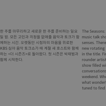
한 주를 마무리하고 새로운 한 주를 준비하는 일요
The Seasons: J
일 밤. 모든 고민과 걱정을 없애줄 음악과 토크가 함
music talk sh
께하는 시간. 오랫동안 시청자의 마음을 위로한
senses. There
KBS 심야 음악 토크쇼가 매 계절 새 호스트와 함께
new rotating 
하는 <더 시즌즈>로 돌아왔다. 첫 시즌은 박재범과
in the title. F
함께 시작한다.
rounder artist
show filled w
conversations
weekend. Who
what wonderfu
tuned to find