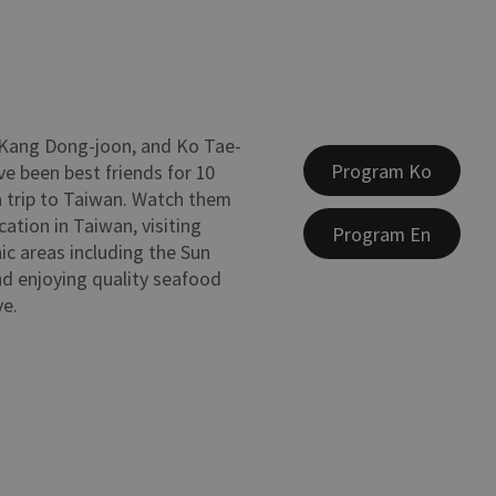
 Kang Dong-joon, and Ko Tae-
Program Ko
e been best friends for 10
a trip to Taiwan. Watch them
cation in Taiwan, visiting
Program En
ic areas including the Sun
d enjoying quality seafood
ve.