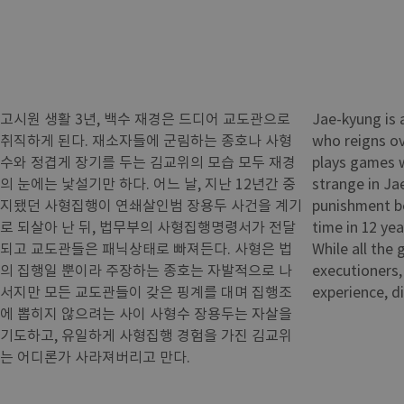
고시원 생활 3년, 백수 재경은 드디어 교도관으로
Jae-kyung is a
취직하게 된다. 재소자들에 군림하는 종호나 사형
who reigns ov
수와 정겹게 장기를 두는 김교위의 모습 모두 재경
plays games w
의 눈에는 낯설기만 하다. 어느 날, 지난 12년간 중
strange in Ja
지됐던 사형집행이 연쇄살인범 장용두 사건을 계기
punishment be
로 되살아 난 뒤, 법무부의 사형집행명령서가 전달
time in 12 yea
되고 교도관들은 패닉상태로 빠져든다. 사형은 법
While all the 
의 집행일 뿐이라 주장하는 종호는 자발적으로 나
executioners, 
서지만 모든 교도관들이 갖은 핑계를 대며 집행조
experience, d
에 뽑히지 않으려는 사이 사형수 장용두는 자살을
기도하고, 유일하게 사형집행 경험을 가진 김교위
는 어디론가 사라져버리고 만다.