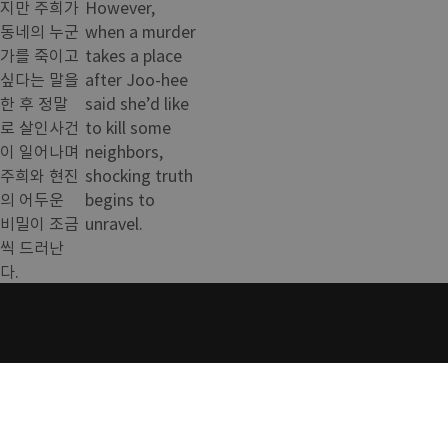
지만 주희가
However,
동네의 누군
when a murder
가를 죽이고
takes a place
싶다는 말을
after Joo-hee
한 후 정말
said she’d like
로 살인사건
to kill some
이 일어나며
neighbors,
주희와 현진
shocking truth
의 어두운
begins to
비밀이 조금
unravel.
씩 드러난
다.