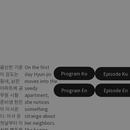
음산한 기운
On the first
Program Ko
Episode Ko
이 감도는
day Hyun-jin
동네, 낡은
moves into the
아파트에 공
seedy
Program En
Episode En
무원 시험
apartment,
준비생 현진
she notices
이 이사온
something
다. 이사 온
strange about
첫날부터 이
her neighbors.
상한 행동을
She begins