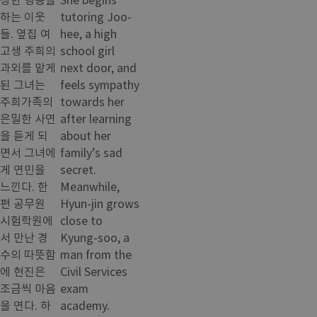
하는 이웃
tutoring Joo-
들. 옆집 여
hee, a high
고생 주희의
school girl
과외를 맡게
next door, and
된 그녀는
feels sympathy
주희가족의
towards her
은밀한 사연
after learning
을 듣게 되
about her
면서 그녀에
family’s sad
게 연민을
secret.
느낀다. 한
Meanwhile,
편 공무원
Hyun-jin grows
시험학원에
close to
서 만난 경
Kyung-soo, a
수의 따뜻함
man from the
에 현진은
Civil Services
조금씩 마음
exam
을 연다. 하
academy.