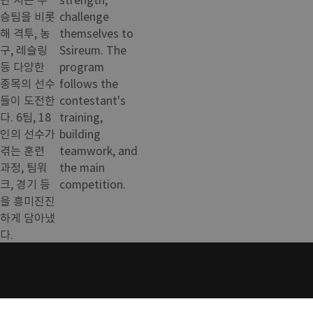
승팀을 비롯
challenge
해 격투, 농
themselves to
구, 레슬링
Ssireum. The
등 다양한
program
종목의 선수
follows the
들이 도전한
contestant's
다. 6팀, 18
training,
인의 선수가
building
겪는 훈련
teamwork, and
과정, 팀워
the main
크, 경기 등
competition.
을 흥미진진
하게 담아냈
다.