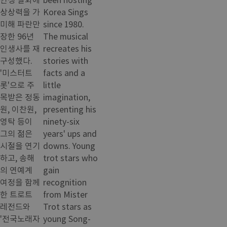
상상력을 가
Korea Sings
미해 파란만
since 1980.
장한 96년
The musical
인생사를 재
recreates his
구성했다.
stories with
'미스터트
facts and a
롯'으로 주
little
목받은 정동
imagination,
원, 이찬원,
presenting his
영탁 등이
ninety-six
그의 젊은
years' ups and
시절을 연기
downs. Young
하고, 송해
trot stars who
의 연예계
gain
여정을 함께
recognition
한 트로트
from Mister
레전드와
Trot stars as
'전국노래자
young Song-