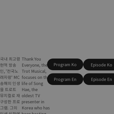
국내 최고령
Thank You
Program Ko
Episode Ko
현역 방송
Everyone, the
인, '전국노
Trot Musical,
래자랑' MC
focuses on the
Program En
Episode En
송해의 인생
life of Song
을 트로트
Hae, the
뮤지컬로 재
oldest TV
구성한 프로
presenter in
그램. 그의
Korea who has
인생 실화에
been hosting