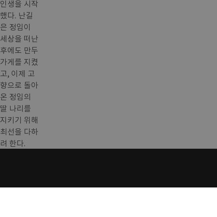
인생을 시작
했다. 난길
은 정임이
세상을 떠난
후에도 만두
가게를 지켰
고, 이제 고
향으로 돌아
온 정임의
딸 나리를
지키기 위해
최선을 다하
려 한다.