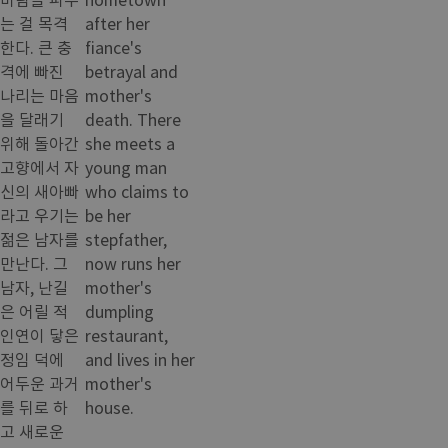
는 걸 목격
after her
한다. 큰 충
fiance's
격에 빠진
betrayal and
나리는 마음
mother's
을 달래기
death. There
위해 돌아간
she meets a
고향에서 자
young man
신의 새아빠
who claims to
라고 우기는
be her
젊은 남자를
stepfather,
만난다. 그
now runs her
남자, 난길
mother's
은 어릴 적
dumpling
인연이 닿은
restaurant,
정임 덕에
and lives in her
어두운 과거
mother's
를 뒤로 하
house.
고 새로운