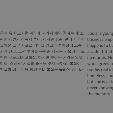
온실 속 화초처럼 귀하게 자라서 제일 잘하는 게 쇼
Louis, a youn
핑인 재벌가 상속자 루이. 하지만 15년 만에 한국에
business empir
돌아온 그날 사고로 기억을 잃고 하루아침에 노숙
happens to b
자가 된다. 그런 루이를 구해준 사람은 서울에 막 도
accident that
착한 시골소녀 고복실. 하지만 루이는 기억을 잃었
memories. He 
어도 '쇼핑왕' 시절의 습관을 잊지 못하고, 복실이
who agrees to
착실히 버는 돈을 펑펑 쓰며 복실을 놀라게 만든다.
out his real i
homeless Loui
but she is as
never knowing 
the memory.