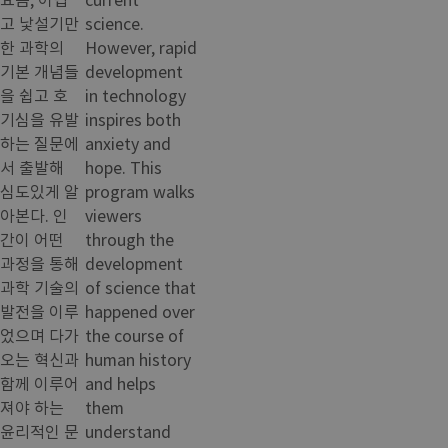
고 낯설기만
science.
한 과학의
However, rapid
기본 개념들
development
을 쉽고 호
in technology
기심을 유발
inspires both
하는 질문에
anxiety and
서 출발해
hope. This
심도있게 알
program walks
아본다. 인
viewers
간이 어떤
through the
과정을 통해
development
과학 기술의
of science that
발전을 이루
happened over
었으며 다가
the course of
오는 혁신과
human history
함께 이루어
and helps
져야 하는
them
윤리적인 문
understand