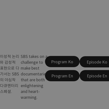
이성적 논리
SBS takes on a
Program Ko
Episode Ko
와 감성적
challenge to
표현으로 다
make best
가서는 SBS
documentaries
Program En
Episode En
의 야심작
that are both
다큐멘터리
enlightening
스페셜.
and heart-
warming.