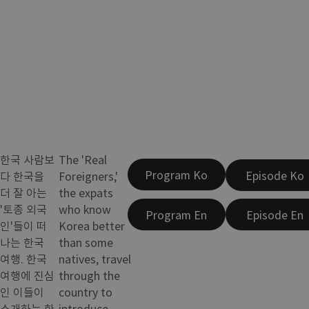
한국 사람보
The 'Real
Program Ko
Episode Ko
다 한국을
Foreigners,'
더 잘 아는
the expats
'토종 외국
who know
Program En
Episode En
인'들이 떠
Korea better
나는 한국
than some
여행. 한국
natives, travel
여행에 진심
through the
인 이들이
country to
소개하는 한
introduce