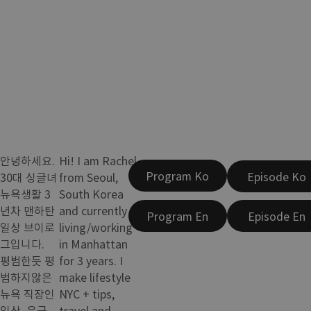
안녕하세요.
Hi! I am Rachel
Program Ko
Episode Ko
30대 싱글녀
from Seoul,
뉴욕생활 3
South Korea
년차 맨하탄
and currently
Program En
Episode En
일상 브이로
living/working
그입니다.
in Manhattan
평범한듯 평
for 3 years. I
범하지않은
make lifestyle
뉴욕 직장인
NYC + tips,
일상, 은근
travel and