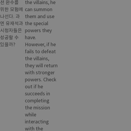
션 완수를
the villains, he
위한 모험에
can summon
나선다. 과
them and use
연 유재석과
the special
시청자들은
powers they
성공할 수
have.
있을까?
However, if he
fails to defeat
the villains,
they will return
with stronger
powers. Check
out if he
succeeds in
completing
the mission
while
interacting
with the