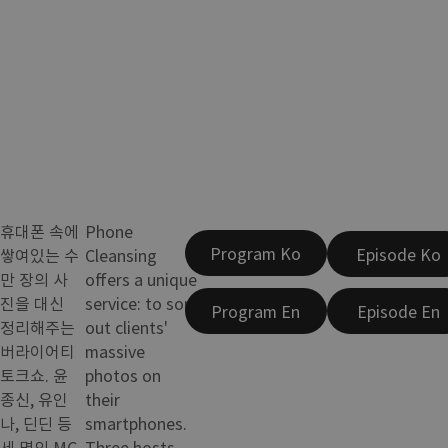
휴대폰 속에
Phone
Program Ko
Episode Ko
쌓여있는 수
Cleansing
만 장의 사
offers a unique
진을 대신
service: to sort
Program En
Episode En
정리해주는
out clients'
버라이어티
massive
토크쇼. 윤
photos on
종신, 유인
their
나, 딘딘 등
smartphones.
세 명의 MC
Three hosts