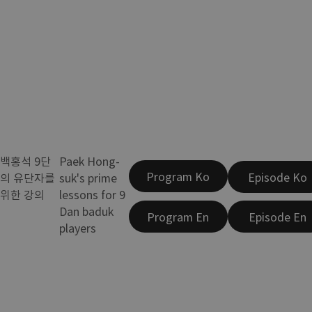
백홍석 9단
Paek Hong-
Program Ko
Episode Ko
의 유단자를
suk's prime
위한 강의
lessons for 9
Dan baduk
Program En
Episode En
players