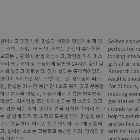
완벽하고 멋진 남편 만길과 신혼의 단꿈에 빠져 있
So-hee enjoy
는 소희. 그러던 어느 날, 소희는 만길의 휴대폰을
perfect-for-r
보고는 남편의 바람을 의심하고, 확인을 위해 미스
looking into 
터리 연구소의 장 소장에게 남편을 24시간 동안 감
gil's affair 
시해 달라고 의뢰한다. 감시 결과는 충격적이었다.
Research Lab 
만길이 외계인일지도 모른다는 것. 장소장에 따르
result is shoc
면, 만길은 21시간 동안 단 1초도 쉬지 않고 운동을
For 21 hours,
하고 여자를 만났고, 주유소에서 기름을 벌컥벌컥
meeting women
마셨다. 외계인을 조심해야 한다는 장 소장의 경고
gas station. 
에 겁을 먹은 소희. 만길이 결국 자신을 죽이려 한다
intends to kil
는 걸 알게 되자 장 소장의 도움을 받아 만길을 죽이
help to get ri
기로 결심한다. 하지만 일은 의도와 다르게 진행되
and So-hee ca
고, 절박한 소희는 고등학교 동창인 세라, 양선과 힘
with her two 
을 합치는데...
and Yang-sun