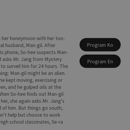
s her honeymoon with her too-
Program Ko
eal husband, Man-gil. After
his phone, So-hee suspects Man-
and asks Mr. Jang from Mystery
Program En
to surveil him for 24 hours. The
king: Man-gil might be an alien.
 he kept moving, exercising or
, and he gulped oils at the
When So-hee finds out Man-gil
l her, she again asks Mr. Jang's
d of him. But things go south,
n't help but choose to work
high school classmates, Se-ra
.