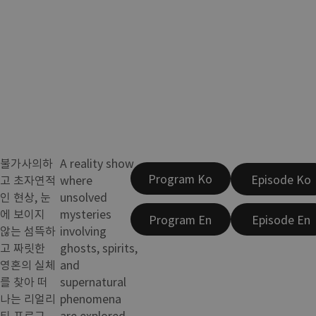
불가사의하
A reality show
Program Ko
Episode Ko
고 초자연적
where
인 현상, 눈
unsolved
에 보이지
mysteries
Program En
Episode En
않는 섬뜩하
involving
고 짜릿한
ghosts, spirits,
영혼의 실체
and
를 찾아 떠
supernatural
나는 리얼리
phenomena
티 프로그
are explored.