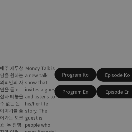
매주 재무상
Money Talk is
Program Ko
Episode Ko
담을 원하는
a new talk
의뢰인의 사
show that
연을 듣고
invites a guest
Program En
Episode En
삶과 떼놓을
and listens to
수 없는 돈
his/her life
이야기를 풀
story. The
어가는 토크
guest is
쇼. 두 진행
people who
자와 여러
want financial