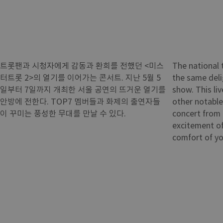
트롯팬과 시청자에게 감동과 환희를 전했던 <미스
The national 
터트롯 2>의 열기를 이어가는 콘서트. 지난 5월 5
the same deli
일부터 7일까지 개최한 서울 공연의 뜨거운 열기를
show. This liv
안방에 전한다. TOP7 멤버들과 화제의 출연자들
other notable
이 꾸미는 풍성한 무대를 만날 수 있다.
concert from 
excitement of
comfort of y