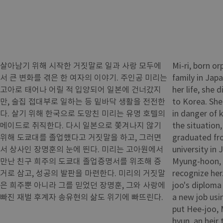
살아남기 위해 시작한 거짓말로 일과 사랑 모두에
Mi-ri, born o
서 큰 변화를 겪은 한 여자의 이야기. 주인공 미리는
family in Jap
고아로 태어나 어릴 적 입양되어 일본에 건너갔지
her life, she
만, 술집 접대부로 일하는 등 밑바닥 생활을 전전한
to Korea. She 
다. 살기 위해 한국으로 도망친 미리는 유명 호텔의
in danger of 
메이드로 취직한다. 다시 일본으로 쫓겨나지 않기
the situation,
위해 도쿄대를 졸업했다고 거짓말을 하고, 그러면
graduated fro
서 상사인 장명훈의 눈에 띈다. 미리는 고아원에서
university in
만난 친구 희주의 도쿄대 졸업증명서를 위조해 증
Myung-hoon, h
거로 삼고, 성공의 발판을 마련한다. 미리의 거짓말
recognize her
은 희주뿐 아니라 그를 믿었던 장명훈, 그와 사랑에
joo's diploma 
빠진 재벌 후계자 송유현의 삶도 위기에 빠뜨린다.
a new job usin
put Hee-joo,
hyun, an heir 