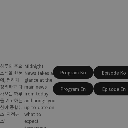
하루의 주요
Midnight
Program Ko
Episode Ko
소식을 한눈
News takes a
에, 편하게
glance at the
정리하고 다
main news
Program En
Episode En
가오는 하루
from today
를 예고하는
and brings you
심야 종합뉴
up-to-date on
스 '자정뉴
what to
스'
expect
tomorrow.