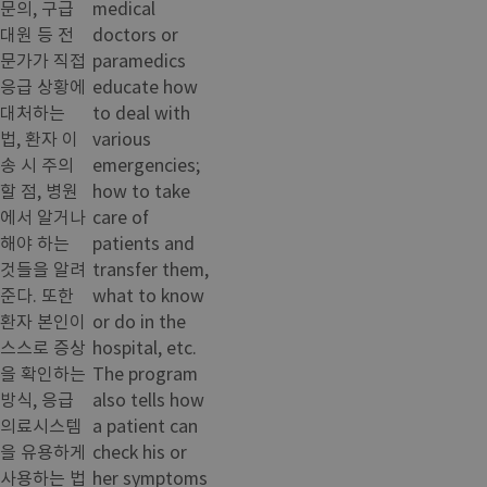
문의, 구급
medical
대원 등 전
doctors or
문가가 직접
paramedics
응급 상황에
educate how
대처하는
to deal with
법, 환자 이
various
송 시 주의
emergencies;
할 점, 병원
how to take
에서 알거나
care of
해야 하는
patients and
것들을 알려
transfer them,
준다. 또한
what to know
환자 본인이
or do in the
스스로 증상
hospital, etc.
을 확인하는
The program
방식, 응급
also tells how
의료시스템
a patient can
을 유용하게
check his or
사용하는 법
her symptoms