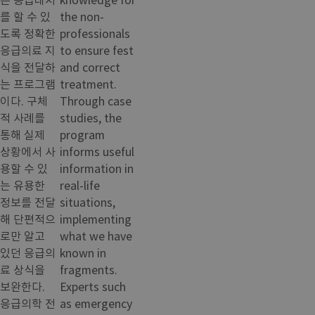
를 할 수 있
the non-
도록 정확한
professionals
응급의료 지
to ensure fest
식을 전달하
and correct
는 프로그램
treatment.
이다. 구체
Through case
적 사례를
studies, the
통해 실제
program
상황에서 사
informs useful
용할 수 있
information in
는 유용한
real-life
정보를 전달
situations,
해 단편적으
implementing
로만 알고
what we have
있던 응급의
known in
료 상식을
fragments.
보완한다.
Experts such
응급의학 전
as emergency