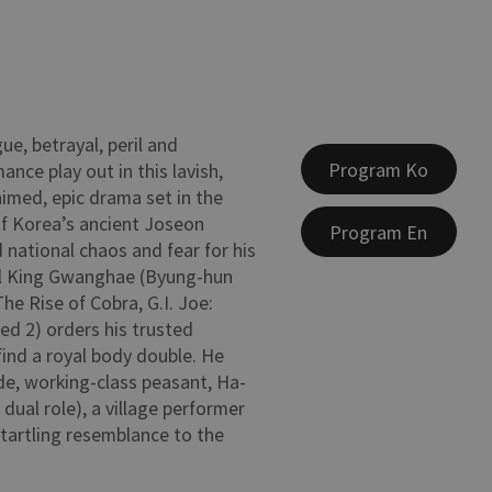
gue, betrayal, peril and
Program Ko
nce play out in this lavish,
laimed, epic drama set in the
of Korea’s ancient Joseon
Program En
 national chaos and fear for his
cal King Gwanghae (Byung-hun
The Rise of Cobra, G.I. Joe:
Red 2) orders his trusted
find a royal body double. He
ude, working-class peasant, Ha-
 dual role), a village performer
tartling resemblance to the