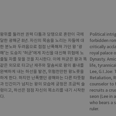
왕위를 둘러싼 권력 다툼과 당쟁으로 혼란이 극에
Political intri
달한 광해군 8년. 자신의 목숨을 노리는 자들에 대
forbidden roma
한 분노와 두려움으로 점점 난폭해져 가던 왕 ‘광
critically acc
해’는 도승지 ‘허균’에게 자신을 대신해 위협에 노
royal palace 
출될 자를 찾을 것을 지시한다. 이에 허균은 왕과 똑
Dynasty. Amid
같은 외모로 타고난 재주와 말솜씨로 왕의 흉내를
life, tyranni
완벽하게 내는 하선을 발견, 위험천만한 왕노릇을
Lee, G.I.Joe: 
하게 한다. 하지만 난폭했던 광해와는 다른 따뜻함
Retaliation, 
과 인간미가 넘치는 왕의 모습에 궁정은 조금씩 술
counselor to 
렁이고, 하선은 점점 자신의 목소리를 내기 시작한
recruits a cr
다.
seon (Lee in a
who bears a s
ruler.