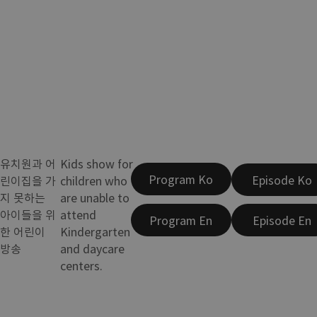
유치원과 어
Kids show for
Program Ko
Episode Ko
린이집을 가
children who
지 못하는
are unable to
아이들을 위
attend
Program En
Episode En
한 어린이
Kindergarten
방송
and daycare
centers.