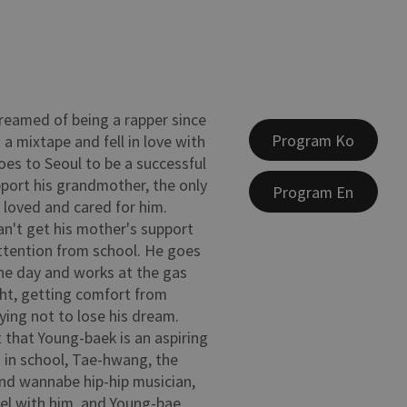
eamed of being a rapper since
Program Ko
 a mixtape and fell in love with
oes to Seoul to be a successful
pport his grandmother, the only
Program En
loved and cared for him.
n't get his mother's support
ttention from school. He goes
the day and works at the gas
ght, getting comfort from
ying not to lose his dream.
 that Young-baek is an aspiring
 in school, Tae-hwang, the
and wannabe hip-hip musician,
rel with him, and Young-bae