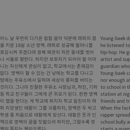
어느 날 우연히 다가온 힙합 음악 덕분에 래퍼의 꿈
Young-baek dr
을 키운 18살 소년 영백. 래퍼로 성공해 할머니를
he listened to
호강시켜 주겠다며 경북 왜관의 작은 동네를 벗어
hip-hop. He g
나 서울로 향한다. 하지만 보호자가 되어야 할 어머
artist and su
니는 자신에게 관심이 없고, 학교에서는 존재감이
guardian who 
없다. 영백이 할 수 있는 건 낮에는 학교를 다니고
Young-baek ca
밤에는 주유소에서 일하며 세상의 풍파를 버티는
nor enough a
것이다. 그나마 친절한 주유소 사장님과, 하진, 기하
to school in 
등 학교 친구들이 그에게 큰 위로가 된다. 한편 영백
station at ni
이 랩을 한다는 게 학교에 퍼지자 학교 일진이자 래
friends and tr
퍼 지망생인 태황이 그를 괴롭히자, 영백은 두 박고
When the fact
학생 중 처음으로 태황에게 맞선다. 태황은 돈과 인
rapper spread
맥으로 영백의 꿈을 짓밟으려 하지만, 그럴수록 영
school bully 
백의 투지는 불타오른다.
starts a quar