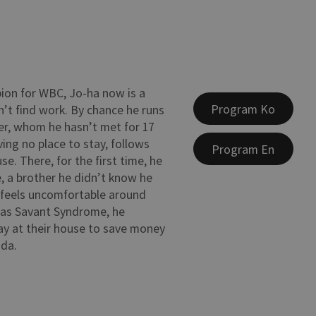
ion for WBC, Jo-ha now is a
Program Ko
’t find work. By chance he runs
er, whom he hasn’t met for 17
ing no place to stay, follows
Program En
se. There, for the first time, he
, a brother he didn’t know he
 feels uncomfortable around
has Savant Syndrome, he
ay at their house to save money
ada.