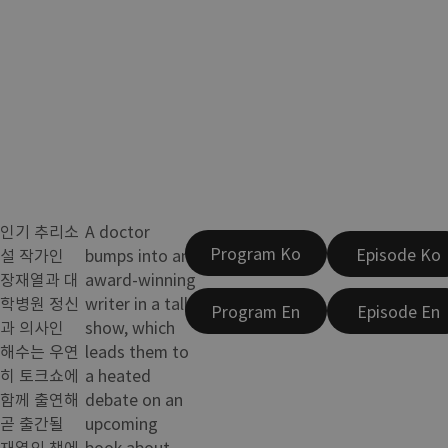
인기 추리소
A doctor
Program Ko
Episode Ko
설 작가인
bumps into an
장재열과 대
award-winning
학병원 정신
writer in a talk
Program En
Episode En
과 의사인
show, which
해수는 우연
leads them to
히 토크쇼에
a heated
함께 출연해
debate on an
곧 출간될
upcoming
재열의 책에
book about