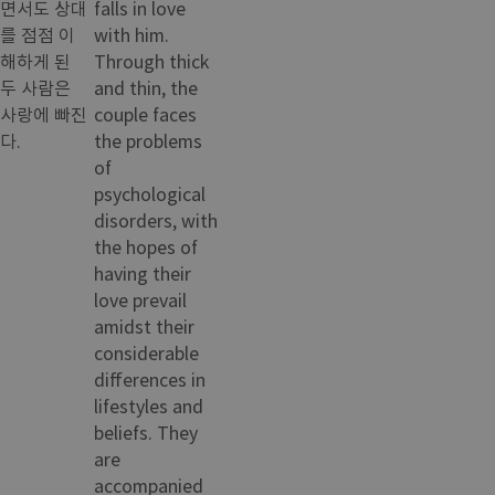
면서도 상대
falls in love
를 점점 이
with him.
해하게 된
Through thick
두 사람은
and thin, the
사랑에 빠진
couple faces
다.
the problems
of
psychological
disorders, with
the hopes of
having their
love prevail
amidst their
considerable
differences in
lifestyles and
beliefs. They
are
accompanied