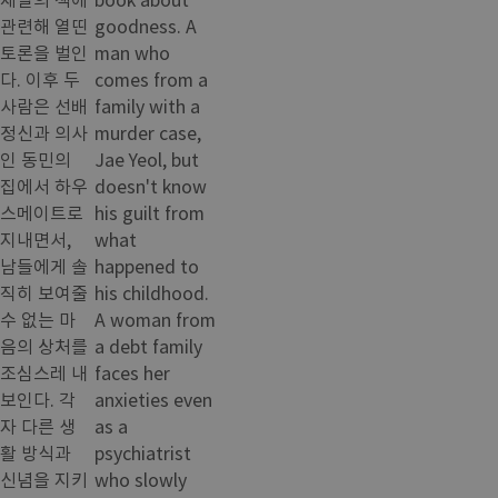
관련해 열띤
goodness. A
토론을 벌인
man who
다. 이후 두
comes from a
사람은 선배
family with a
정신과 의사
murder case,
인 동민의
Jae Yeol, but
집에서 하우
doesn't know
스메이트로
his guilt from
지내면서,
what
남들에게 솔
happened to
직히 보여줄
his childhood.
수 없는 마
A woman from
음의 상처를
a debt family
조심스레 내
faces her
보인다. 각
anxieties even
자 다른 생
as a
활 방식과
psychiatrist
신념을 지키
who slowly