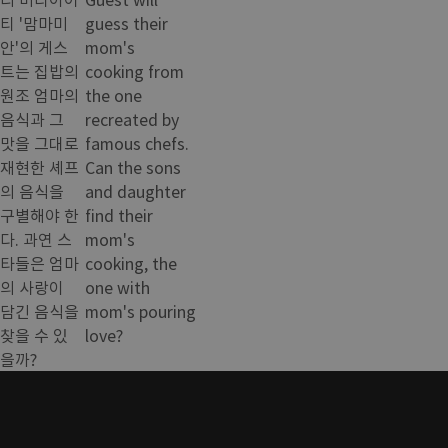
티 '맘마미
guess their
안'의 게스
mom's
트는 집밥의
cooking from
원조 엄마의
the one
음식과 그
recreated by
맛을 그대로
famous chefs.
재현한 셰프
Can the sons
의 음식을
and daughter
구별해야 한
find their
다. 과연 스
mom's
타들은 엄마
cooking, the
의 사랑이
one with
담긴 음식을
mom's pouring
찾을 수 있
love?
을까?