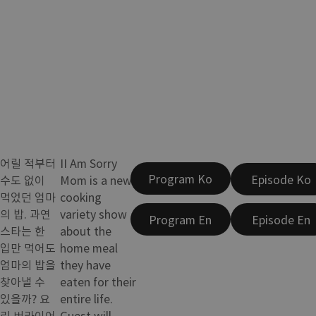
어릴 적부터
II Am Sorry
Program Ko
Episode Ko
수도 없이
Mom is a new
먹었던 엄마
cooking
의 밥. 과연
variety show
Program En
Episode En
스타는 한
about the
입만 먹어도
home meal
엄마의 밥을
they have
찾아낼 수
eaten for their
있을까? 요
entire life.
리 버라이어
Guest will