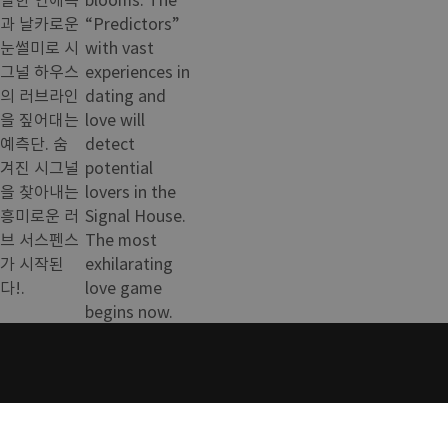
과 날카로운
“Predictors”
눈썰미로 시
with vast
그널 하우스
experiences in
의 러브라인
dating and
을 짚어대는
love will
예측단. 숨
detect
겨진 시그널
potential
을 찾아내는
lovers in the
흥미로운 러
Signal House.
브 서스펜스
The most
가 시작된
exhilarating
다!.
love game
begins now.