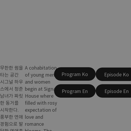
무한한 썸을
A cohabitation
Program Ko
Episode Ko
타는 공간
of young men
시그널 하우
and women
스에서 청춘
begin at Signal
Program En
Episode En
남녀가 짜릿
House where
한 동거를
filled with rosy
시작한다.
expectation of
풍부한 연애
love and
경험으로 발
romance
달한 연애촉
blooms. The