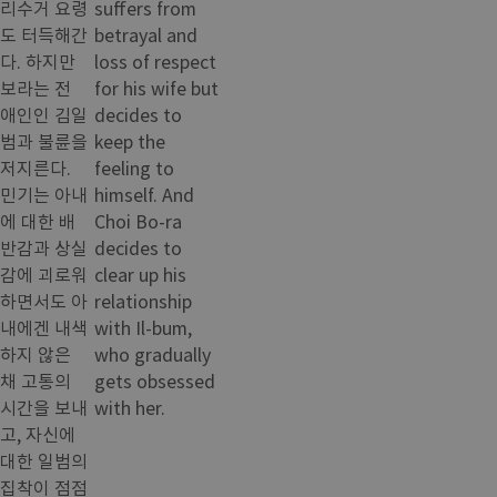
리수거 요령
suffers from
도 터득해간
betrayal and
다. 하지만
loss of respect
보라는 전
for his wife but
애인인 김일
decides to
범과 불륜을
keep the
저지른다.
feeling to
민기는 아내
himself. And
에 대한 배
Choi Bo-ra
반감과 상실
decides to
감에 괴로워
clear up his
하면서도 아
relationship
내에겐 내색
with Il-bum,
하지 않은
who gradually
채 고통의
gets obsessed
시간을 보내
with her.
고, 자신에
대한 일범의
집착이 점점