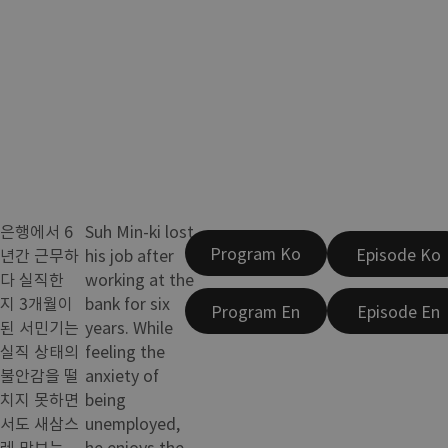
은행에서 6
Suh Min-ki lost
Program Ko
Episode Ko
년간 근무하
his job after
다 실직한
working at the
지 3개월이
bank for six
Program En
Episode En
된 서민기는
years. While
실직 상태의
feeling the
불안감을 떨
anxiety of
치지 못하면
being
서도 새삼스
unemployed,
레 맛보는
he enjoys the