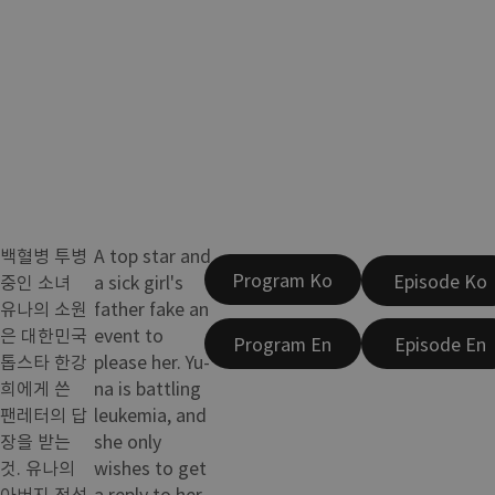
백혈병 투병
A top star and
Program Ko
Episode Ko
중인 소녀
a sick girl's
유나의 소원
father fake an
은 대한민국
event to
Program En
Episode En
톱스타 한강
please her. Yu-
희에게 쓴
na is battling
팬레터의 답
leukemia, and
장을 받는
she only
것. 유나의
wishes to get
아버지 정석
a reply to her