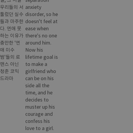
우리들의 서
anxiety
툴렀던 실수
disorder, so he
들과 마주한
doesn't feel at
다. 연애 못
ease when
하는 이유가
there's no one
충만한 '연
around him.
애 미수
Now his
범'들의 로
lifetime goal is
맨스 아닌
to make a
청춘 코믹
girlfriend who
드라마
can be on his
side all the
time, and he
decides to
muster up his
courage and
confess his
love to a girl.