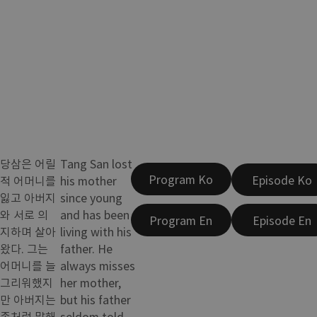
당삼은 어릴
Tang San lost
Program Ko
Episode Ko
적 어머니를
his mother
잃고 아버지
since young
와 서로 의
and has been
Program En
Episode En
지하며 살아
living with his
왔다. 그는
father. He
어머니를 늘
always misses
그리워했지
her mother,
만 아버지는
but his father
좀처럼 말해
seldom told