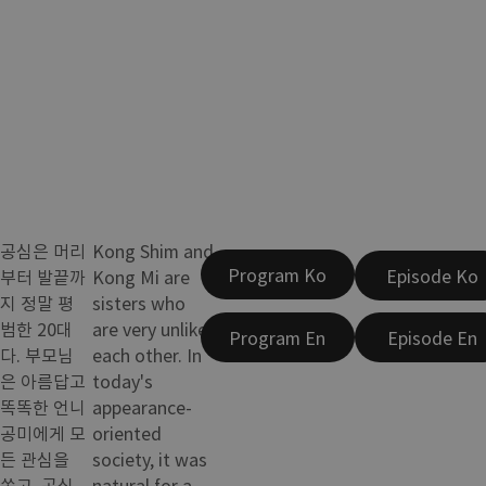
공심은 머리
Kong Shim and
Program Ko
Episode Ko
부터 발끝까
Kong Mi are
지 정말 평
sisters who
범한 20대
are very unlike
Program En
Episode En
다. 부모님
each other. In
은 아름답고
today's
똑똑한 언니
appearance-
공미에게 모
oriented
든 관심을
society, it was
쏟고, 공심
natural for a