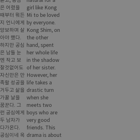
은 어렸을
girl like Kong
때부터 뭐든
Mi to be loved
지 언니에게
by everyone.
양보하며 살
Kong Shim, on
아야 했다.
the other
하지만 공심
hand, spent
은 남들 눈
her whole life
엔 작고 보
in the shadow
잘것없어도
of her sister.
자신만은 만
However, her
족할 성공을
life takes a
거두고 삶을
drastic turn
가꿀 날을
when she
꿈꾼다. 그
meets two
런 공심에게
boys who are
두 남자가
very good
다가온다.
friends. This
공심이네 옥
drama is about