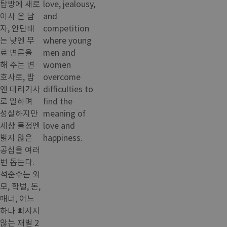
탑방에 새로
love, jealousy,
이사 온 남
and
자, 안단태
competition
는 낮엔 무
where young
료 변론을
men and
해 주는 변
women
호사로, 밤
overcome
엔 대리기사
difficulties to
로 일하며
find the
성실하지만
meaning of
세상 물정엔
love and
밝지 않은
happiness.
공심을 여러
번 돕는다.
석준수는 외
모, 학벌, 돈,
매너, 어느
하나 빠지지
않는 재벌 2