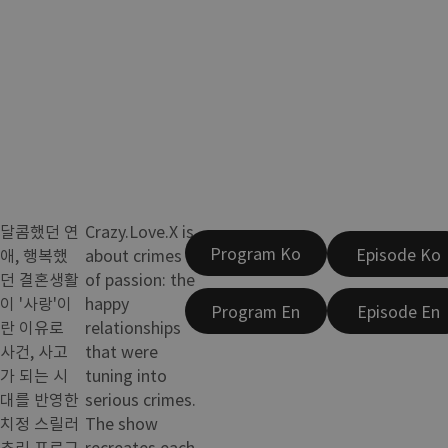
달콤했던 연
Crazy.Love.X is
Program Ko
Episode Ko
애, 행복했
about crimes
던 결혼생활
of passion: the
이 '사랑'이
happy
Program En
Episode En
란 이유로
relationships
사건, 사고
that were
가 되는 시
tuning into
대를 반영한
serious crimes.
치정 스릴러
The show
추리 프로그
recreates each