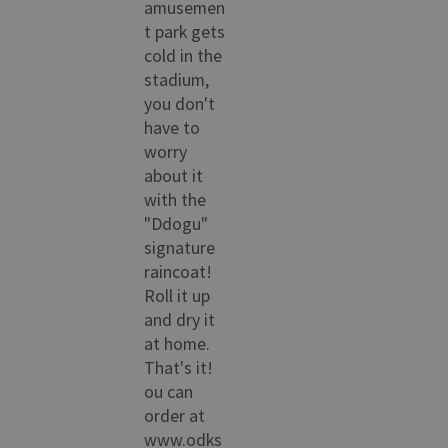
amusemen
t park gets
cold in the
stadium,
you don't
have to
worry
about it
with the
"Ddogu"
signature
raincoat!
Roll it up
and dry it
at home.
That's it!
ou can
order at
www.odks