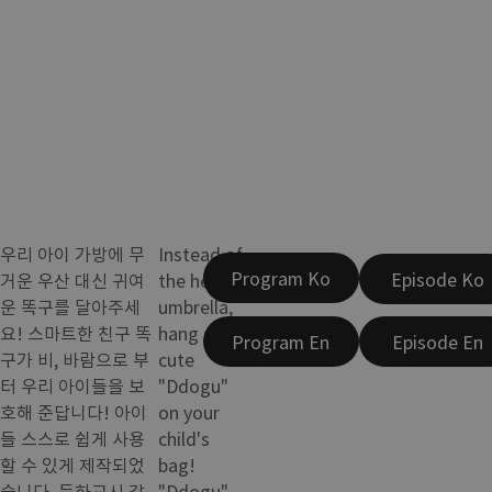
우리 아이 가방에 무
Instead of
Program Ko
Episode Ko
거운 우산 대신 귀여
the heavy
운 똑구를 달아주세
umbrella,
요! 스마트한 친구 똑
hang a
Program En
Episode En
구가 비, 바람으로 부
cute
터 우리 아이들을 보
"Ddogu"
호해 준답니다! 아이
on your
들 스스로 쉽게 사용
child's
할 수 있게 제작되었
bag!
습니다. 등하교시 갑
"Ddogu"