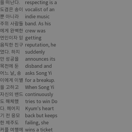
을 떠난다.
respecting is a
도겸은 송이
vocalist of an
뿐 아니라
indie music
주위 사람들
band. As his
에게 완벽한
crew was
연인이자 믿
getting
음직한 친구
reputation, he
였다. 하지
suddenly
만 성공을
announces its
목전에 둔
disband and
어느 날, 송
asks Song Yi
이에게 이별
for a breakup.
을 고하고
When Song Yi
자신의 밴드
continuously
도 해체했
tries to win Do
다. 헤어지
Kyum's heart
기 전 응모
back but keeps
한 제주도
failing, she
커플 여행에
wins a ticket