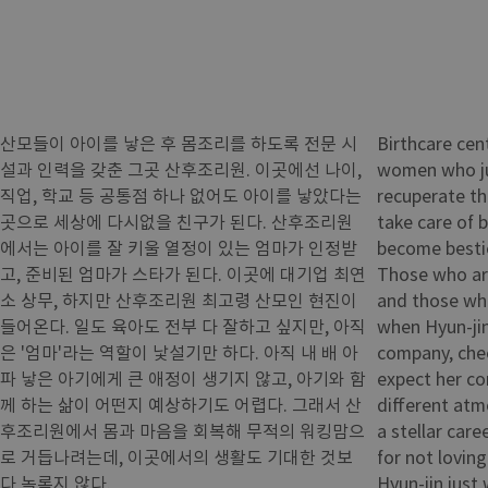
산모들이 아이를 낳은 후 몸조리를 하도록 전문 시
Birthcare cen
설과 인력을 갖춘 그곳 산후조리원. 이곳에선 나이,
women who ju
직업, 학교 등 공통점 하나 없어도 아이를 낳았다는
recuperate th
곳으로 세상에 다시없을 친구가 된다. 산후조리원
take care of 
에서는 아이를 잘 키울 열정이 있는 엄마가 인정받
become bestie
고, 준비된 엄마가 스타가 된다. 이곳에 대기업 최연
Those who are
소 상무, 하지만 산후조리원 최고령 산모인 현진이
and those who
들어온다. 일도 육아도 전부 다 잘하고 싶지만, 아직
when Hyun-jin
은 '엄마'라는 역할이 낯설기만 하다. 아직 내 배 아
company, chec
파 낳은 아기에게 큰 애정이 생기지 않고, 아기와 함
expect her co
께 하는 삶이 어떤지 예상하기도 어렵다. 그래서 산
different atm
후조리원에서 몸과 마음을 회복해 무적의 워킹맘으
a stellar car
로 거듭나려는데, 이곳에서의 생활도 기대한 것보
for not lovin
다 녹록지 않다.
Hyun-jin just 