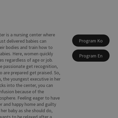
ter is a nursing center where
Program Ko
st delivered babies can
eir bodies and train how to
babies. Here, women quickly
Program En
s regardless of age or job.
 passionate get recognition,
 are prepared get praised. So,
, the youngest executive in her
ks into the center, you can
nfusion because of the
osphere. Feeling eager to have
eer and happy home and guilty
g her baby as she should do,
wants to be relaxed after a