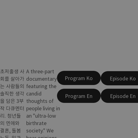
초저출생 사
A three-part
Program Ko
Episode Ko
회를 살아가
documentary
는 사람들의
featuring the
솔직한 생각
candid
Program En
Episode En
을 담은 3부
thoughts of
작 다큐멘터
people living in
리. 청년들
an "ultra-low
의 연애와
birthrate
결혼, 돌봄
society." We
노동, 일과
hear opinions