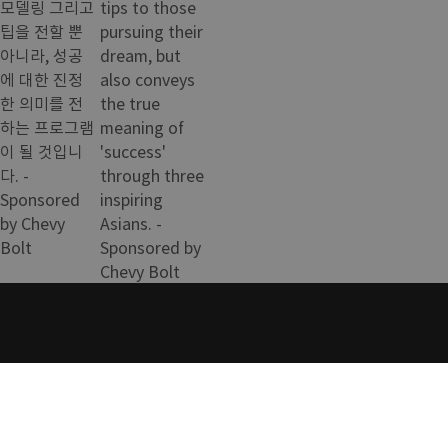
모델링 그리고
tips to those
팁을 전할 뿐
pursuing their
아니라, 성공
dream, but
에 대한 진정
also conveys
한 의미를 전
the true
하는 프로그램
meaning of
이 될 것입니
'success'
다. -
through three
Sponsored
inspiring
by Chevy
Asians. -
Bolt
Sponsored by
Chevy Bolt